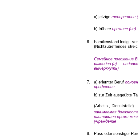
a) jetzige
теперешнее
b) fr
ü
here
прежнее
(
ие
)
6.
Familienstand
ledig
- ver
(Nichtzutreffendes strei
Семейное
положение В
разведен
(
а
)
— овдове
вычеркнуть
)
7.
a
)
erlernter
Beruf
основ
профессия
b) zur Zeit ausge
ü
bte T
ä
(Arbeits-, Dienststelle)
занимаемая
должность
настоящее
время мес
учреж­дение
8.
Pass oder sonstiger Re