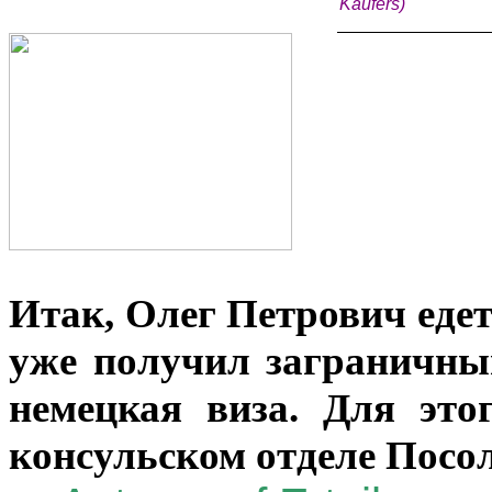
K
ä
ufers)
Итак, Олег Петрович едет
уже получил заграничный
немецкая виза. Для это
консульском отделе Посол