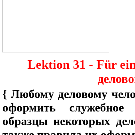
Lektion 31 - Für e
делово
{
Любому деловому чело
оформить служебное 
образцы некоторых дел
также правила их оформ