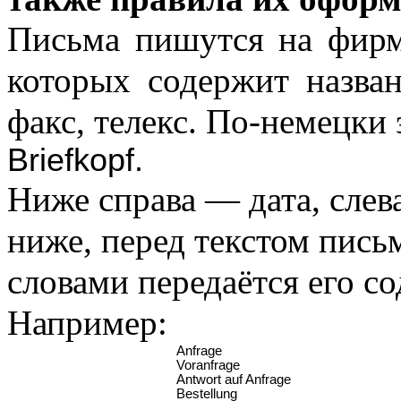
Письма пишутся на фирм
которых содержит назван
факс, телекс. По-немецки 
Briefkopf
.
Ниже справа — дата, слев
ниже, перед текстом пись
словами передаётся его с
Например:
Anfrage
Voranfrage
Antwort auf Anfrage
Bestellung