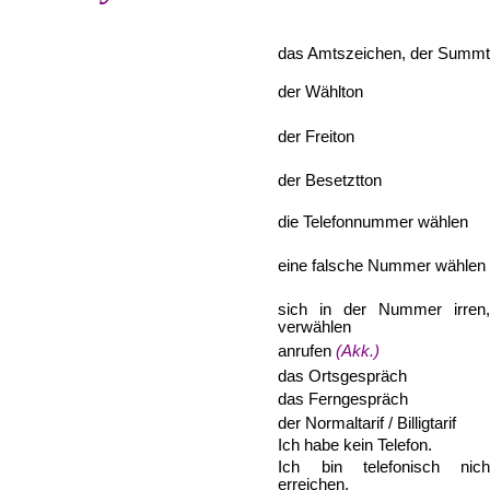
das Amtszeichen, der Summ
der W
ä
hlton
der Freiton
der Besetztton
die Telefonnummer w
ä
hlen
eine falsche Nummer w
ä
hlen
sich in der Nummer irren,
verw
ä
hlen
anrufen
(Akk.)
das Ortsgespr
ä
ch
das Ferngespr
ä
ch
der Normaltarif
/
Billigtarif
Ich habe kein Telefon.
Ich bin telefonisch nic
erreichen.