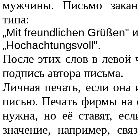
мужчины. Письмо закан
типа:
„
Mit freundlichen Gr
üß
en"
„
Hochachtungsvoll".
После этих слов в левой 
подпись автора письма.
Личная печать, если она 
писью. Печать фирмы на 
нужна, но её ставят, ес
значение, например, св