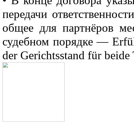
•
В
конце
договора
указы
передачи
ответственност
общее
для
партнёров
ме
судебном
порядке
— Erfül
der Gerichtsstand für beide 