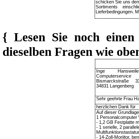
schicken Sie uns den 
Sortiments
einschli
Lieferbedingungen. Mi
{ Lesen Sie noch einen
dieselben Fragen wie obe
Inge Hansweile
Computerservice
Bismarckstra
ß
e 3
34831 Langenberg
Sehr geehrte Frau Ha
herzlichen Dank f
ü
r
Auf dieser Grundlage 
1 Personalcomputer 
- 1,2 GB Festplatte m
- 1 serielle, 2 paralle
Multifunktionstastatu
- 14-Zoll-Moriitor, ber