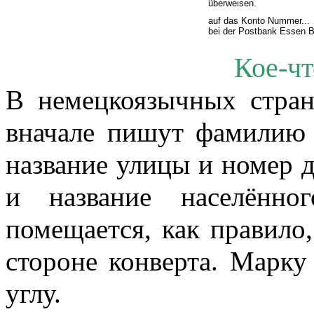
ü
berweisen.
auf das Konto Nummer...
bei der Postbank Essen B
Кое-чт
В немецкоязычных страна
вначале пишут фамилию и
название улицы и номер 
и название населённо
помещается, как правило,
стороне конверта. Марку
углу.