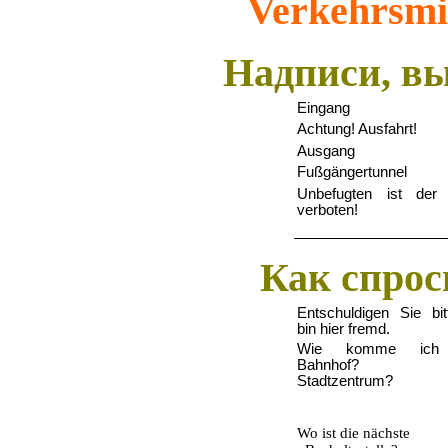
Verkehrsmit
Надписи, вы
Eingang
Achtung! Ausfahrt!
Ausgang
Fu
ß
g
ä
ngertunnel
Unbefugten ist der Z
verboten!
Как спрос
Entschuldigen Sie bit
bin hier fremd.
Wie komme ich
Bahnhof? 
Stadtzentrum?
Wo ist die nächste