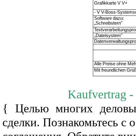
Grafikkarte V V+
-
V V-Boss-Systemso
Software dazu:
„
Schreibstern"
Textverarbeitungsp
„
Dateisystem"
Datenverwaltungsp
Alle Preise ohne Meh
Mit freundlichen Gr
ü
Kaufvertrag -
{ Целью многих деловых
сделки. Познакомьтесь с 