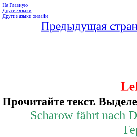
На Главную
Другие языки
Другие языки онлайн
Предыдущая стра
Le
Прочитайте текст. Выделе
Scharow fährt nach D
Ге