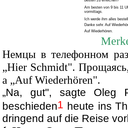
besten zu erreichen?
Am besten von 9 bis 11 U
vormittags.
Ich werde ihm alles bestel
Danke sehr. Auf Wiederh
ö
Auf Wiederh
ö
ren.
Merke
Немцы в телефонном разг
„
Hier
Schmidt
". Прощаясь
a „Auf Wiederhören".
„
Na, gut", sagte Oleg 
1
beschieden
heute ins Th
dringend
auf
die
Reise
vor