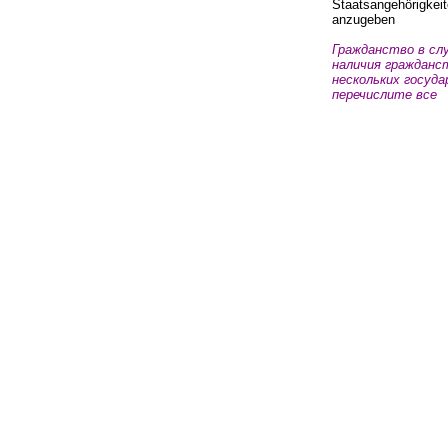
Staatsangeh
ö
rigkei
anzugeben
Гражданство в
сл
наличия
граж­данс
нескольких госуд
перечис­лите
все