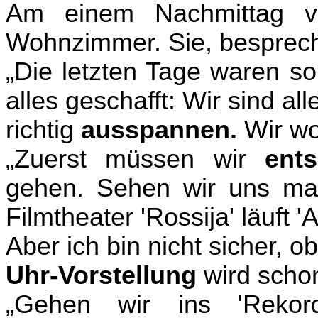
Am einem Nachmittag v
Wohnzimmer. Sie, besprech
„
Die letzten Tage waren so
alles geschafft: Wir sind al
richtig
ausspannen.
Wir wo
„
Zuerst m
ü
ssen wir
ent
gehen. Sehen wir uns m
Filmtheater 'Rossija' l
ä
uft '
Aber ich bin nicht sicher, 
Uhr-Vorstellung
wird sch
„
Gehen wir ins 'Rekord'