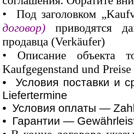
соглашения. Обратите вни
•
Под заголовком „
Kaufv
договор)
приводятся д
продавца (
Verk
ä
ufer
)
• Описание объекта 
Kaufgegenstand
und
Preise
•
Условия
поставки
и
с
Liefertermine
•
Условия
оплаты
—
Zah
•
Гарантии
—
Gew
ä
hrlei