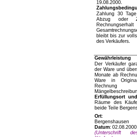
19.08.2000.
Zahlungsbeding
Zahlung 30 Tage
Abzug oder 
Rechnungserhalt
Gesamtrechnungse
bleibt bis zur volls
des Verk
ä
ufers.
Gew
ä
hrleistung
Der Verk
ä
ufer gar
der Ware und
ü
ber
Monate ab Rechnu
Ware in Origina
Rechnung 
M
ä
ngelbeschreibun
Erf
ü
llungsort
un
R
ä
ume des K
ä
uf
beide Teile Bergen
Ort
:
Bergenshausen
Datum
:
02.08.2000
(Unterschrift de