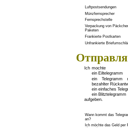
Luftpostsendungen
M
ü
nzfernsprecher
Fernsprechstelle
Verpackung von P
ä
ckche
Paketen
Frankierte Postkarten
Unfrankierte Briefumschl
ä
Отправля
Ich
mochte
ein Eiltelegramm
ein
Telegramm
bezahlter R
ü
ckantw
ein einfaches Tel
ein Blitztelegramm
aufgeben.
Wann kommt das Telegr
an?
Ich m
ö
chte das Geld per 