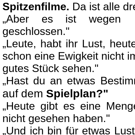
Spitzenfilme.
Da ist alle 
„
Aber es ist wegen
geschlossen."
„
Leute, habt ihr Lust, heu
schon eine Ewigkeit nicht i
gutes St
ü
ck sehen."
„
Hast du an etwas Bestim
auf dem
Spielplan?"
„
Heute gibt es eine Meng
nicht gesehen haben."
„
Und ich bin f
ü
r etwas Lust