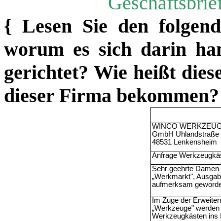
Geschäftsbrie
{ Lesen Sie den folgen
worum es sich darin han
gerichtet? Wie heißt di
dieser Firma bekommen?
WINCO WERKZEU
GmbH Uhlandstra
ß
e
48531 Lenkensheim
Anfrage Werkzeugk
ä
Sehr geehrte Damen 
„
Werkmarkt", Ausgabe
aufmerksam geworde
Im Zuge der Erweiter
„
Werkzeuge" werden 
Werkzeugk
ä
sten ins