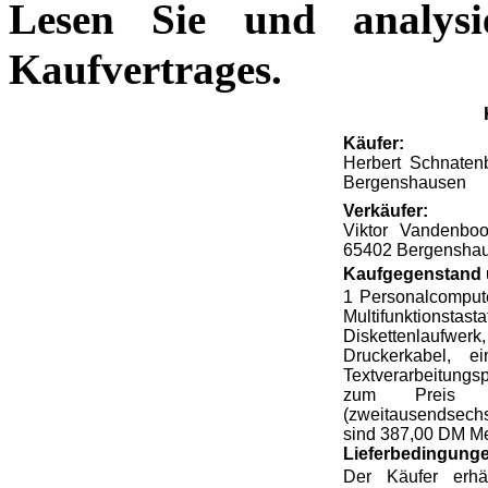
Lesen Sie und analysi
Kaufvertrages.
K
ä
ufer:
Herbert Schnaten
Bergenshausen
Verk
ä
ufer:
Viktor Vandenb
65402 Bergensha
Kaufgegenstand 
1 Personalcomput
Multifunktionstast
Diskettenlaufw
Druckerkabel, ei
Textverarbeitun
zum Preis
(zweitausendsech
sind
387,00
DM Me
Lieferbedingunge
Der K
ä
ufer erh