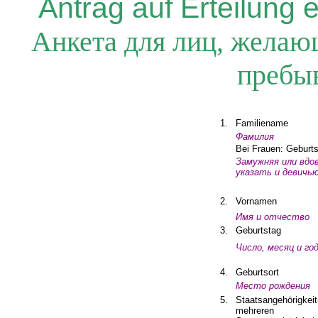
Antrag
auf
Erteilung
e
Анкета для лиц, желаю
пребыв
1.
Familiename
Фамилия
Bei Frauen: Gebur
Замужняя
или
вдо
указать
и
деви­чь
2.
Vornamen
Имя
и
отчество
3.
Geburtstag
Число
,
месяц
и
го
4.
Geburtsort
Место
рождения
5.
Staatsangeh
ö
rigkei
mehreren