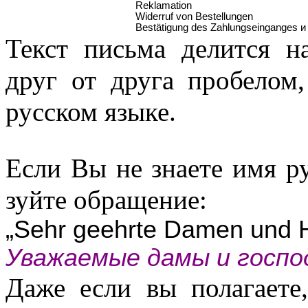
Reklamation
Widerruf von Bestellungen
Best
ä
tigung des Zahlungseinganges
и
Текст письма делится н
друг от друга пробелом,
русском языке.
Если Вы не знаете имя р
зуйте обращение:
„
Sehr geehrte Damen und
Уважаемые
дамы
и
госпо
Даже если вы полагаете