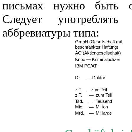
письмах нужно быть о
Следует употреблять 
аббревиатуры типа:
GmbH (Gesellschaft mit
beschr
ä
nkter Haftung)
AG (Aktiengesellschaft)
Kripo
—
Kriminalpolizei
IBM PC/AT
Dr.
—
Doktor
z.T.
—
zum Teil
z.T.
—
zum Teil
Tsd.
—
Tausend
Mio.
—
Million
Mrd.
—
Milliarde