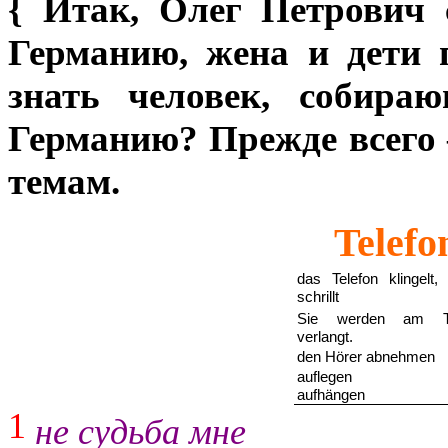
{ Итак, Олег Петрович с
Германию, жена и дети 
знать человек, собира
Германию? Прежде всего
темам.
Telefo
das Telefon klingelt, 
schrillt
Sie werden am Te
verlangt.
den H
ö
rer abnehmen
auflegen
aufh
ä
ngen
1
не судьба мне